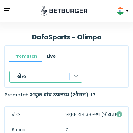
DafaSports - Olimpo
Prematch
Live
खेल
समय
Prematch अचूक दांव उपलब्ध (औसत): 17
खेल
खेल
अचूक दांव उपलब्ध (औसत)
Soccer
7