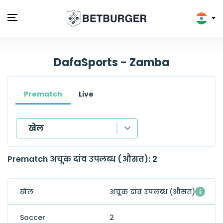
DafaSports - Zamba
Prematch
Live
खेल
समय
Prematch अचूक दांव उपलब्ध (औसत): 2
खेल
खेल
अचूक दांव उपलब्ध (औसत)
Soccer
2