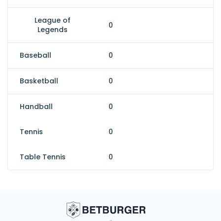
League of
0
Legends
Baseball
0
Basketball
0
Handball
0
Tennis
0
Table Tennis
0