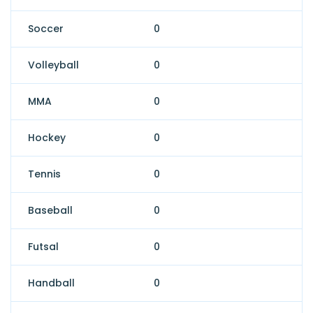
Soccer
0
Volleyball
0
MMA
0
Hockey
0
Tennis
0
Baseball
0
Futsal
0
Handball
0