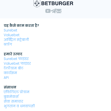
यह कैसे काम करता है?
Surebet
Valuebet
आर्बिट्रेज सट्टेबाजी
ब्लॉग
हमारे उत्पाद
Surebet फाइंडर
Valuebet फाइंडर
टेलीग्राम बोट
कार्यक्रम
API
संसाधन
एफिलिएट प्रोग्राम
बुकमेकर्स
सेवा समाचार
भुगतान व धनवापसी