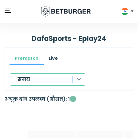
DafaSports - Eplay24
Prematch
Live
समय
समय
अचूक दांव उपलब्ध (औसत): 1
खेल