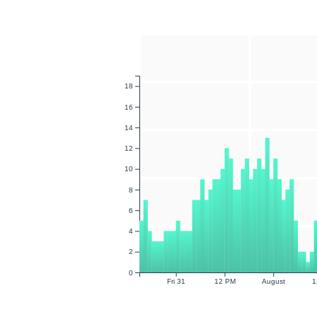
18
16
14
12
10
8
6
4
2
0
Fri 31
12 PM
August
1