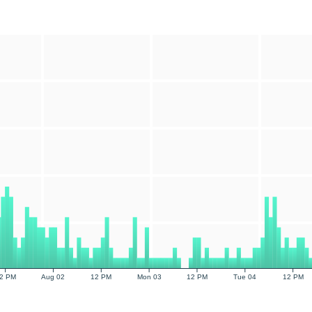
2 PM
Aug 02
12 PM
Mon 03
12 PM
Tue 04
12 PM