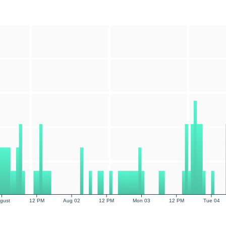
gust
12 PM
Aug 02
12 PM
Mon 03
12 PM
Tue 04