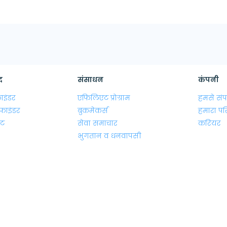
द
संसाधन
कंपनी
ाइंडर
एफिलिएट प्रोग्राम
हमसे संपर
फाइंडर
बुकमेकर्स
हमारा प
ोट
सेवा समाचार
करियर
भुगतान व धनवापसी
गोपनीयता नीति
उपयोग की शर्तें
Privacy Settings