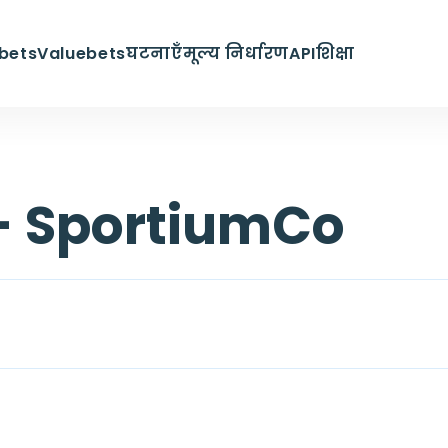
bets
Valuebets
घटनाएँ
मूल्य निर्धारण
API
शिक्षा
- SportiumCo