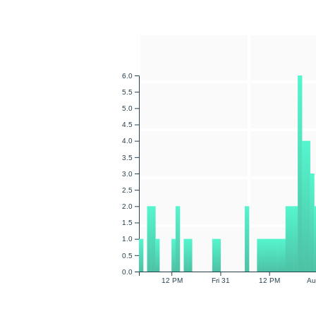
6.0
5.5
5.0
4.5
4.0
3.5
3.0
2.5
2.0
1.5
1.0
0.5
0.0
12 PM
Fri 31
12 PM
Au