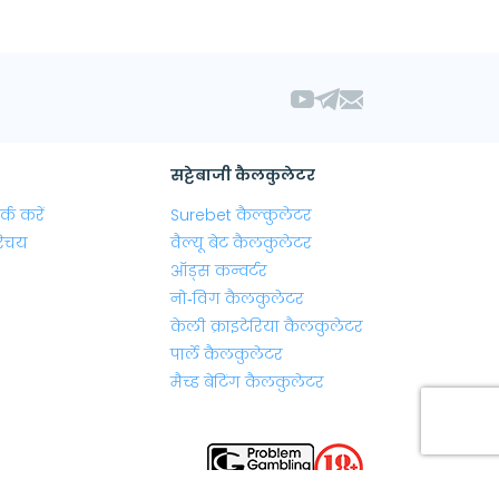
सट्टेबाजी कैलकुलेटर
्क करें
Surebet कैल्कुलेटर
रिचय
वैल्यू बेट कैलकुलेटर
ऑड्स कन्वर्टर
नो‑विग कैलकुलेटर
केली क्राइटेरिया कैलकुलेटर
पार्ले कैलकुलेटर
मैच्ड बेटिंग कैलकुलेटर