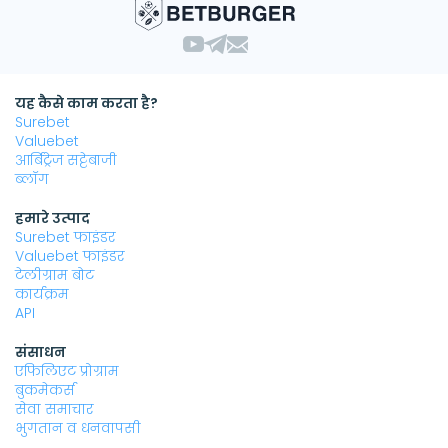
यह कैसे काम करता है?
Surebet
Valuebet
आर्बिट्रेज सट्टेबाजी
ब्लॉग
हमारे उत्पाद
Surebet फाइंडर
Valuebet फाइंडर
टेलीग्राम बोट
कार्यक्रम
API
संसाधन
एफिलिएट प्रोग्राम
बुकमेकर्स
सेवा समाचार
भुगतान व धनवापसी