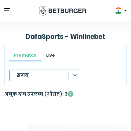
DafaSports - Winlinebet
Prematch
Live
समय
समय
अचूक दांव उपलब्ध (औसत): 3
खेल