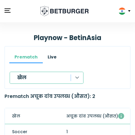
Playnow - BetinAsia
Prematch
Live
खेल
समय
Prematch अचूक दांव उपलब्ध (औसत): 2
खेल
खेल
अचूक दांव उपलब्ध (औसत)
Soccer
1