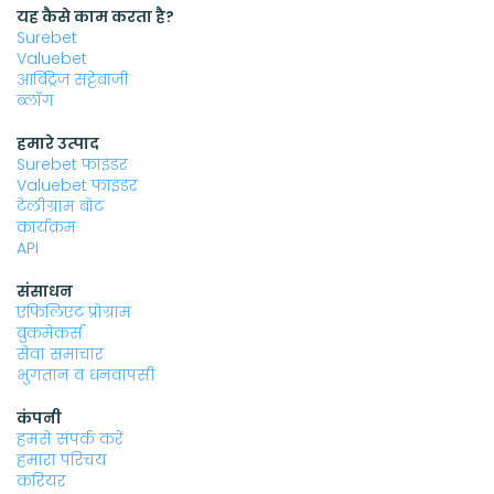
यह कैसे काम करता है?
Surebet
Valuebet
आर्बिट्रेज सट्टेबाजी
ब्लॉग
हमारे उत्पाद
Surebet फाइंडर
Valuebet फाइंडर
टेलीग्राम बोट
कार्यक्रम
API
संसाधन
एफिलिएट प्रोग्राम
बुकमेकर्स
सेवा समाचार
भुगतान व धनवापसी
कंपनी
हमसे संपर्क करें
हमारा परिचय
करियर