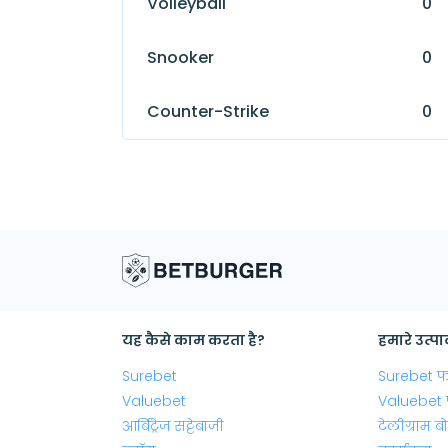
Volleyball
0
Snooker
0
Counter-Strike
0
यह कैसे काम करता है?
हमारे उत्पा
Surebet
Surebet फ
Valuebet
Valuebet 
आर्बिट्रेज सट्टेबाजी
टेलीग्राम ब