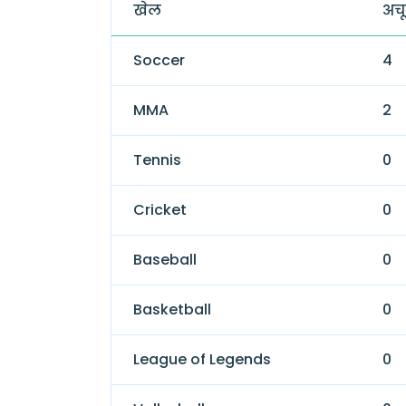
खेल
अच
Soccer
4
MMA
2
Tennis
0
Cricket
0
Baseball
0
Basketball
0
League of Legends
0