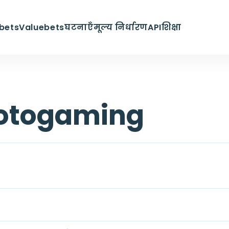
bets
Valuebets
घटनाएँ
मूल्य निर्धारण
API
शिक्षा
Totogaming