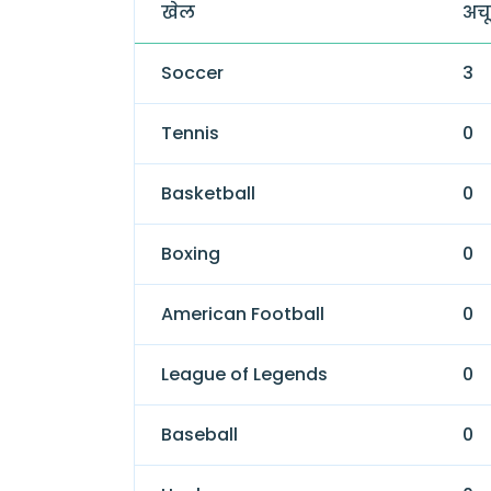
खेल
अच
Soccer
3
Tennis
0
Basketball
0
Boxing
0
American Football
0
League of Legends
0
Baseball
0