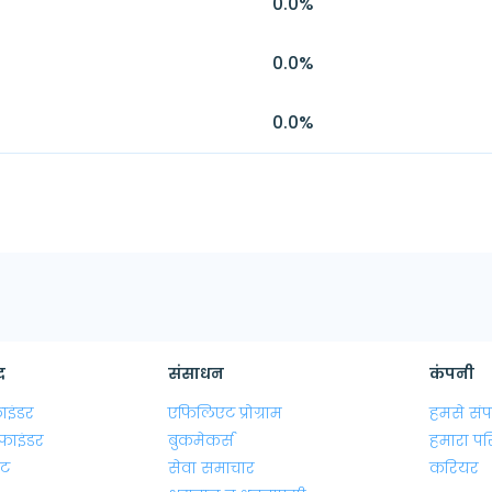
0.0
%
0.0
%
0.0
%
द
संसाधन
कंपनी
ाइंडर
एफिलिएट प्रोग्राम
हमसे संपर
फाइंडर
बुकमेकर्स
हमारा प
ोट
सेवा समाचार
करियर