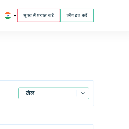
मुफ्त में प्रयास करें
लॉग इन करें
खेल
समय
खेल