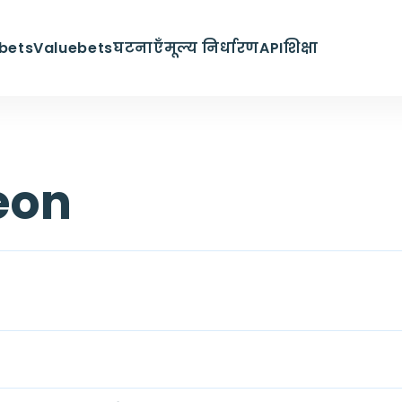
bets
Valuebets
घटनाएँ
मूल्य निर्धारण
API
शिक्षा
eon