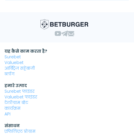
यह कैसे काम करता है?
Surebet
Valuebet
आर्बिट्रेज सट्टेबाजी
ब्लॉग
हमारे उत्पाद
Surebet फाइंडर
Valuebet फाइंडर
टेलीग्राम बोट
कार्यक्रम
API
संसाधन
एफिलिएट प्रोग्राम