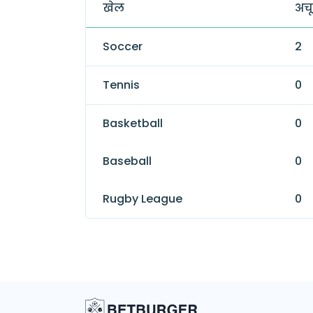
खेल
अच
Soccer
2
Tennis
0
Basketball
0
Baseball
0
Rugby League
0