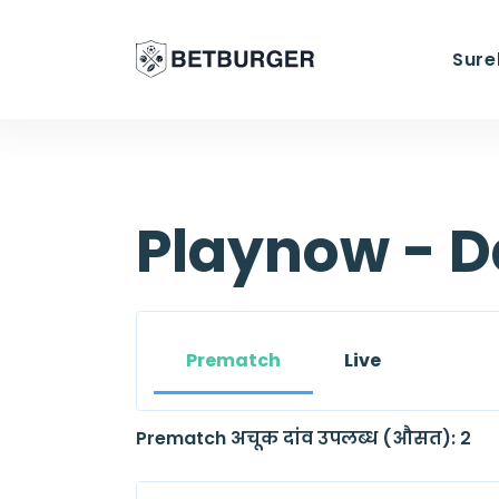
Sure
Playnow - D
Prematch
Live
Prematch अचूक दांव उपलब्ध (औसत): 2