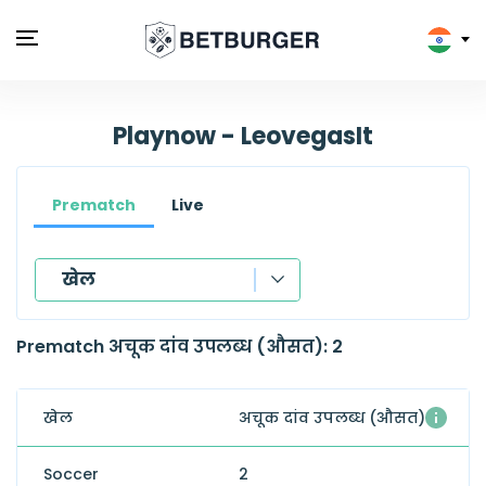
Playnow - LeovegasIt
Prematch
Live
खेल
समय
Prematch अचूक दांव उपलब्ध (औसत): 2
खेल
खेल
अचूक दांव उपलब्ध (औसत)
Soccer
2