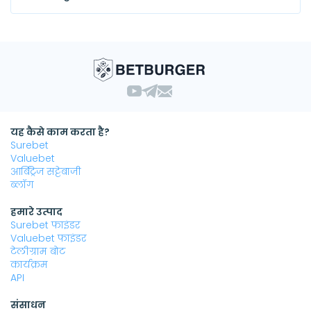
यह कैसे काम करता है?
Surebet
Valuebet
आर्बिट्रेज सट्टेबाजी
ब्लॉग
हमारे उत्पाद
Surebet फाइंडर
Valuebet फाइंडर
टेलीग्राम बोट
कार्यक्रम
API
संसाधन