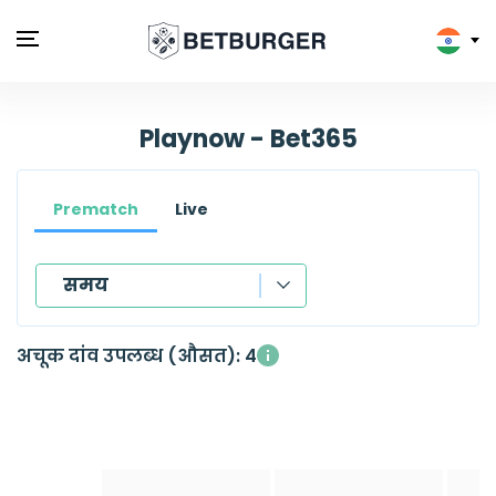
Playnow - Bet365
Prematch
Live
समय
समय
अचूक दांव उपलब्ध (औसत): 4
खेल