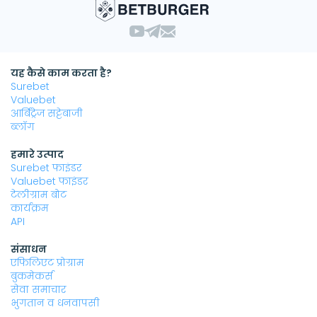
यह कैसे काम करता है?
Surebet
Valuebet
आर्बिट्रेज सट्टेबाजी
ब्लॉग
हमारे उत्पाद
Surebet फाइंडर
Valuebet फाइंडर
टेलीग्राम बोट
कार्यक्रम
API
संसाधन
एफिलिएट प्रोग्राम
बुकमेकर्स
सेवा समाचार
भुगतान व धनवापसी