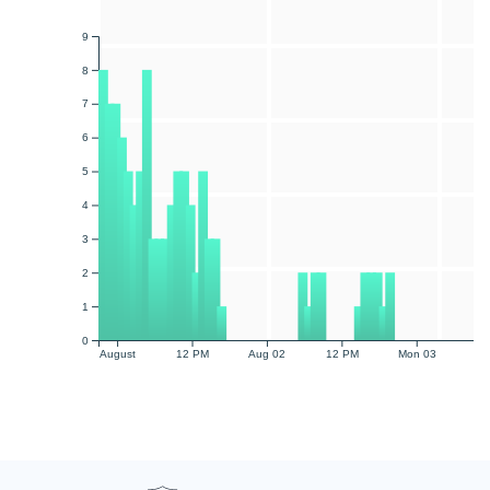
9
8
7
6
5
4
3
2
1
0
August
12 PM
Aug 02
12 PM
Mon 03
12