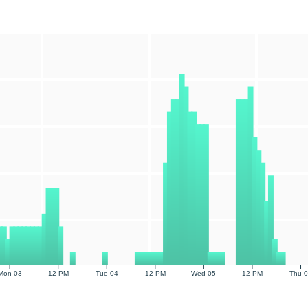
Mon 03
12 PM
Tue 04
12 PM
Wed 05
12 PM
Thu 