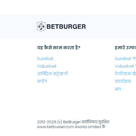
यह कैसे काम करता है?
हमारे उत्पा
Surebet
Surebet फ
Valuebet
Valuebet 
आर्बिट्रेज सट्टेबाजी
टेलीग्राम ब
ब्लॉग
कार्यक्रम
API
2013-2026 (с) BetBurger सर्वाधिकार सुरक्षित
www.betburger.com Aspira Limited के
स्वामित्व में है और संचालित है