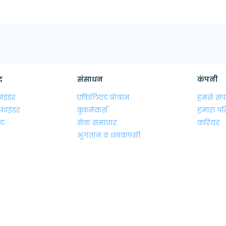
द
संसाधन
कंपनी
ाइंडर
एफिलिएट प्रोग्राम
हमसे संपर
फाइंडर
बुकमेकर्स
हमारा प
ोट
सेवा समाचार
करियर
भुगतान व धनवापसी
गोपनीयता नीति
उपयोग की शर्तें
Privacy Settings