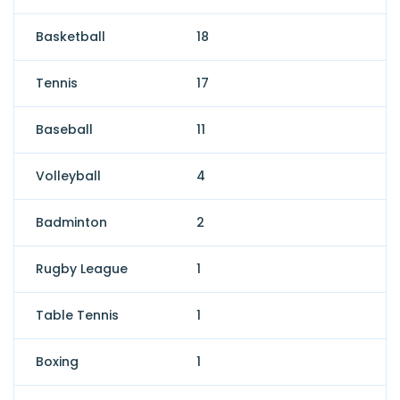
Basketball
18
Tennis
17
Baseball
11
Volleyball
4
Badminton
2
Rugby League
1
Table Tennis
1
Boxing
1