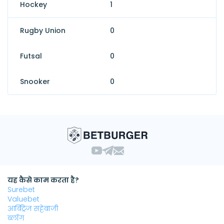
Hockey
1
Rugby Union
0
Futsal
0
Snooker
0
यह कैसे काम करता है?
Surebet
Valuebet
आर्बिट्रेज सट्टेबाजी
ब्लॉग