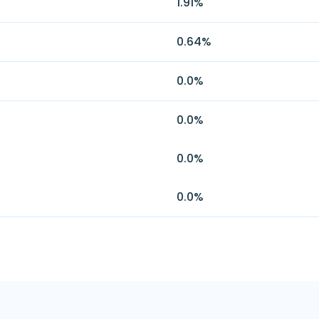
1.91
%
0.64
%
0.0
%
0.0
%
0.0
%
0.0
%