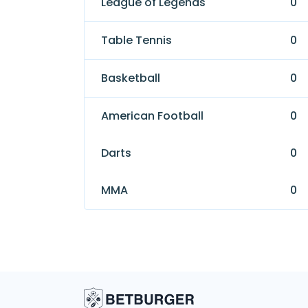
League of Legends
0
Table Tennis
0
Basketball
0
American Football
0
Darts
0
MMA
0