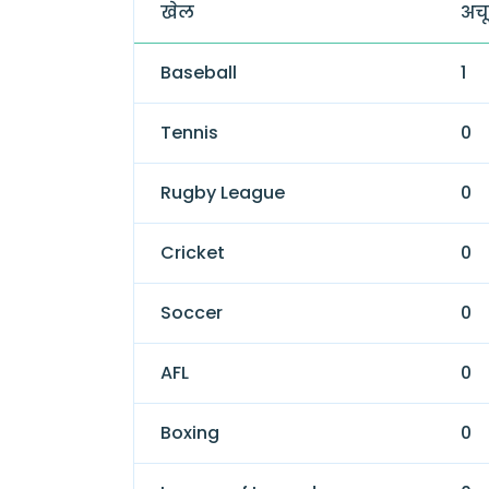
खेल
अच
Baseball
1
Tennis
0
Rugby League
0
Cricket
0
Soccer
0
AFL
0
Boxing
0