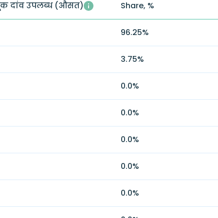
ूक दांव उपलब्ध (औसत)
Share, %
96.25
%
3.75
%
0.0
%
0.0
%
0.0
%
0.0
%
0.0
%