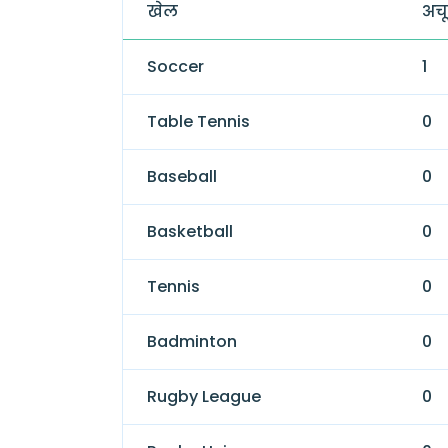
खेल
अच
Soccer
1
Table Tennis
0
Baseball
0
Basketball
0
Tennis
0
Badminton
0
Rugby League
0