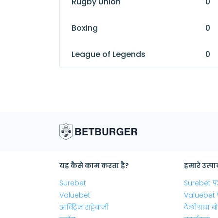
Rugby Union
0
Boxing
0
League of Legends
0
यह कैसे काम करता है?
हमारे उत्पा
Surebet
Surebet फ
Valuebet
Valuebet 
आर्बिट्रेज सट्टेबाजी
टेलीग्राम ब