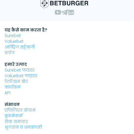
यह कैसे काम करता है?
Surebet
Valuebet
आर्बिट्रेज सट्टेबाजी
ब्लॉग
हमारे उत्पाद
Surebet फाइंडर
Valuebet फाइंडर
टेलीग्राम बोट
कार्यक्रम
API
संसाधन
एफिलिएट प्रोग्राम
बुकमेकर्स
सेवा समाचार
भुगतान व धनवापसी