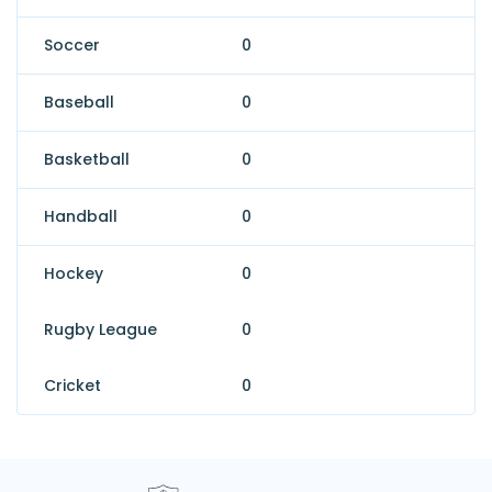
Soccer
0
Baseball
0
Basketball
0
Handball
0
Hockey
0
Rugby League
0
Cricket
0