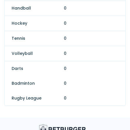
Handball
0
Hockey
0
Tennis
0
Volleyball
0
Darts
0
Badminton
0
Rugby League
0