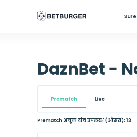
Sure
DaznBet - N
Prematch
Live
Prematch अचूक दांव उपलब्ध (औसत): 13