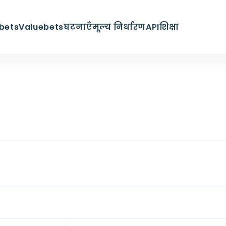
bets
Valuebets
घटनाएँ
मूल्य निर्धारण
API
शिक्षा