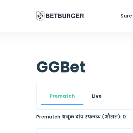
Sure
GGBet
Prematch
Live
Prematch अचूक दांव उपलब्ध (औसत): 0