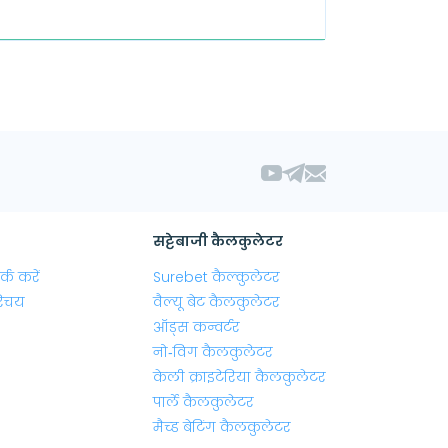
खेल
सट्टेबाजी कैलकुलेटर
्क करें
Surebet कैल्कुलेटर
रिचय
वैल्यू बेट कैलकुलेटर
ऑड्स कन्वर्टर
नो‑विग कैलकुलेटर
केली क्राइटेरिया कैलकुलेटर
पार्ले कैलकुलेटर
मैच्ड बेटिंग कैलकुलेटर