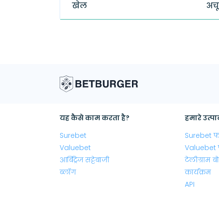
खेल
अच
यह कैसे काम करता है?
हमारे उत्पा
Surebet
Surebet फ
Valuebet
Valuebet 
आर्बिट्रेज सट्टेबाजी
टेलीग्राम ब
ब्लॉग
कार्यक्रम
API