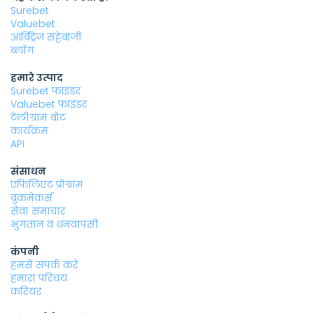
Surebet
Valuebet
आर्बिट्रेज सट्टेबाजी
ब्लॉग
हमारे उत्पाद
Surebet फाइंडर
Valuebet फाइंडर
टेलीग्राम बोट
कार्यक्रम
API
संसाधन
एफिलिएट प्रोग्राम
बुकमेकर्स
सेवा समाचार
भुगतान व धनवापसी
कंपनी
हमसे संपर्क करें
हमारा परिचय
करियर