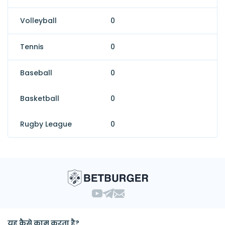
Volleyball
0
Tennis
0
Baseball
0
Basketball
0
Rugby League
0
यह कैसे काम करता है?