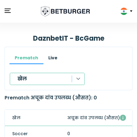
DaznbetIT - BcGame
Prematch
Live
खेल
समय
Prematch अचूक दांव उपलब्ध (औसत): 0
खेल
खेल
अचूक दांव उपलब्ध (औसत)
Soccer
0