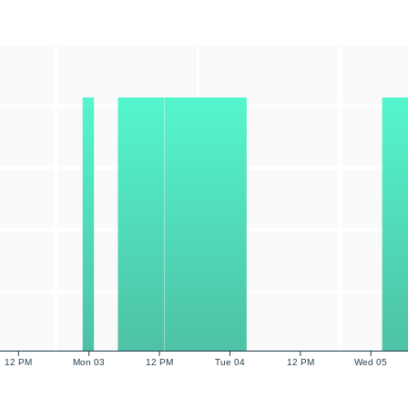
12 PM
Mon 03
12 PM
Tue 04
12 PM
Wed 05