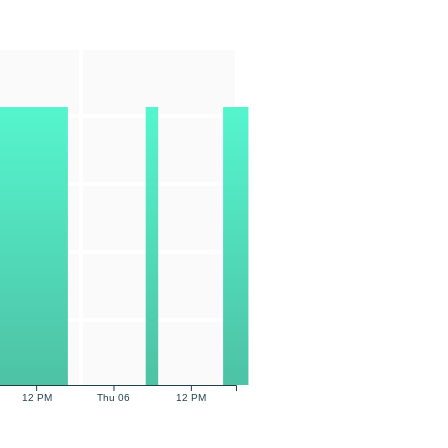
12 PM
Thu 06
12 PM