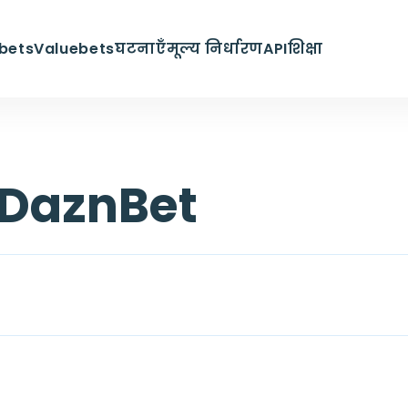
bets
Valuebets
घटनाएँ
मूल्य निर्धारण
API
शिक्षा
 DaznBet