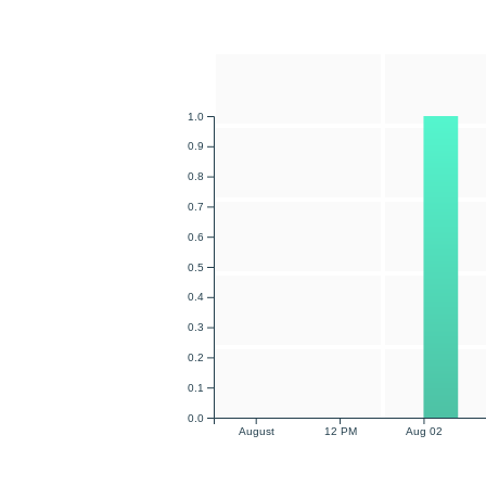
1.0
0.9
0.8
0.7
0.6
0.5
0.4
0.3
0.2
0.1
0.0
August
12 PM
Aug 02