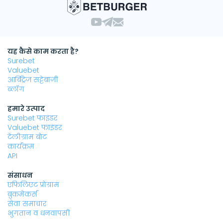
यह कैसे काम करता है?
Surebet
Valuebet
आर्बिट्रेज सट्टेबाजी
ब्लॉग
हमारे उत्पाद
Surebet फाइंडर
Valuebet फाइंडर
टेलीग्राम बोट
कार्यक्रम
API
संसाधन
एफिलिएट प्रोग्राम
बुकमेकर्स
सेवा समाचार
भुगतान व धनवापसी