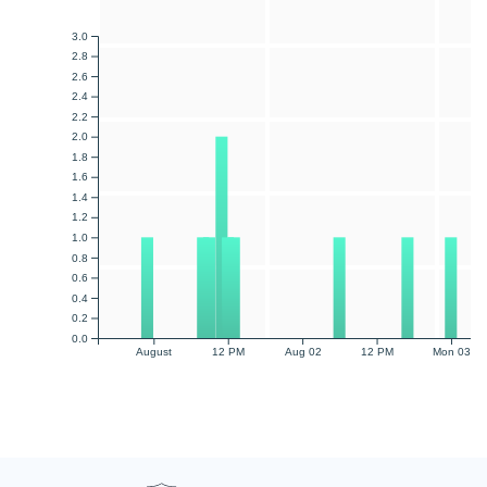
3.0
2.8
2.6
2.4
2.2
2.0
1.8
1.6
1.4
1.2
1.0
0.8
0.6
0.4
0.2
0.0
August
12 PM
Aug 02
12 PM
Mon 03