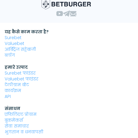
यह कैसे काम करता है?
Surebet
Valuebet
आर्बिट्रेज सट्टेबाजी
ब्लॉग
हमारे उत्पाद
Surebet फाइंडर
Valuebet फाइंडर
टेलीग्राम बोट
कार्यक्रम
API
संसाधन
एफिलिएट प्रोग्राम
बुकमेकर्स
सेवा समाचार
भुगतान व धनवापसी