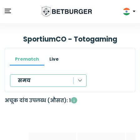
SportiumCO - Totogaming
Prematch
Live
समय
समय
अचूक दांव उपलब्ध (औसत): 1
खेल