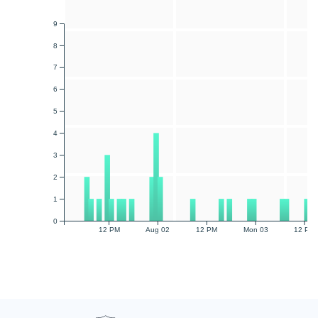
9
8
7
6
5
4
3
2
1
0
12 PM
Aug 02
12 PM
Mon 03
12 PM