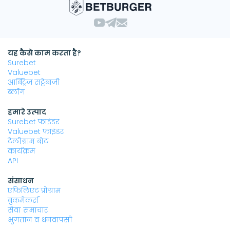
यह कैसे काम करता है?
Surebet
Valuebet
आर्बिट्रेज सट्टेबाजी
ब्लॉग
हमारे उत्पाद
Surebet फाइंडर
Valuebet फाइंडर
टेलीग्राम बोट
कार्यक्रम
API
संसाधन
एफिलिएट प्रोग्राम
बुकमेकर्स
सेवा समाचार
भुगतान व धनवापसी