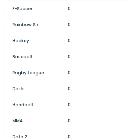
E-Soccer
0
Rainbow Six
0
Hockey
0
Baseball
0
Rugby League
0
Darts
0
Handball
0
MMA
0
Dota 2
0