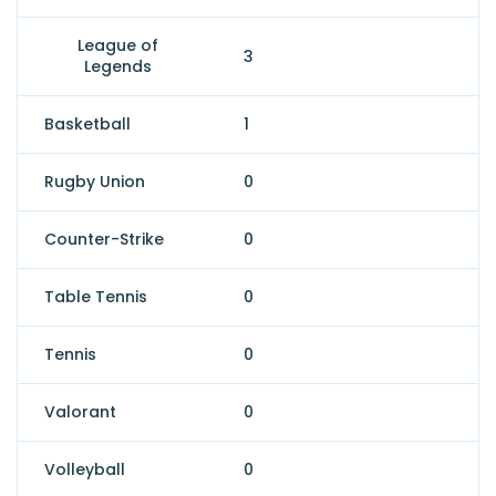
League of
3
Legends
Basketball
1
Rugby Union
0
Counter-Strike
0
Table Tennis
0
Tennis
0
Valorant
0
Volleyball
0