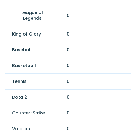
League of
0
Legends
King of Glory
0
Baseball
0
Basketball
0
Tennis
0
Dota 2
0
Counter-Strike
0
Valorant
0