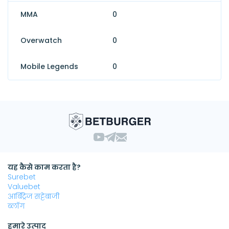
MMA
0
Overwatch
0
Mobile Legends
0
यह कैसे काम करता है?
Surebet
Valuebet
आर्बिट्रेज सट्टेबाजी
ब्लॉग
हमारे उत्पाद