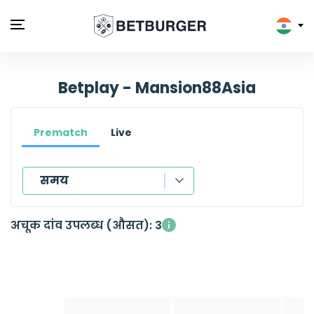
Betplay - Mansion88Asia
Prematch
Live
समय
समय
अचूक दांव उपलब्ध (औसत): 3
खेल