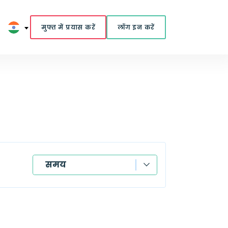
मुफ्त में प्रयास करें
लॉग इन करें
समय
समय
खेल