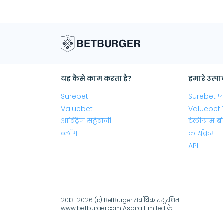
यह कैसे काम करता है?
हमारे उत्पा
Surebet
Surebet फ
Valuebet
Valuebet 
आर्बिट्रेज सट्टेबाजी
टेलीग्राम ब
ब्लॉग
कार्यक्रम
API
2013-2026 (с) BetBurger सर्वाधिकार सुरक्षित
www.betburger.com Aspira Limited के
स्वामित्व में है और संचालित है