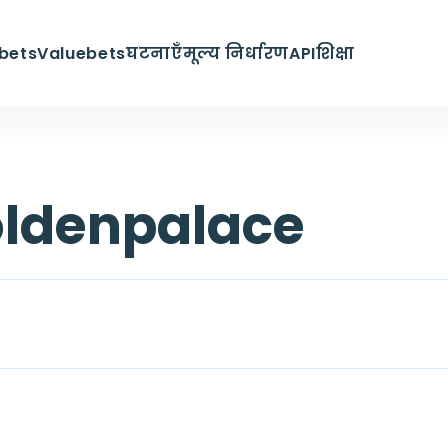
bets
Valuebets
घटनाएँ
मूल्य निर्धारण
API
शिक्षा
oldenpalace