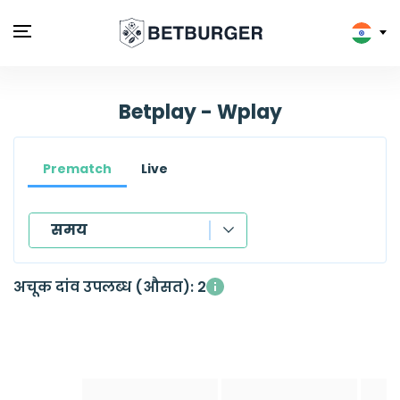
Betplay - Wplay
Prematch
Live
समय
समय
अचूक दांव उपलब्ध (औसत): 2
खेल