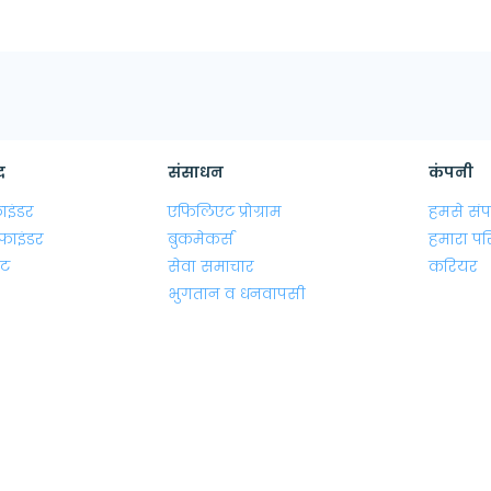
द
संसाधन
कंपनी
ाइंडर
एफिलिएट प्रोग्राम
हमसे संपर
फाइंडर
बुकमेकर्स
हमारा प
ोट
सेवा समाचार
करियर
भुगतान व धनवापसी
गोपनीयता नीति
उपयोग की शर्तें
Privacy Settings