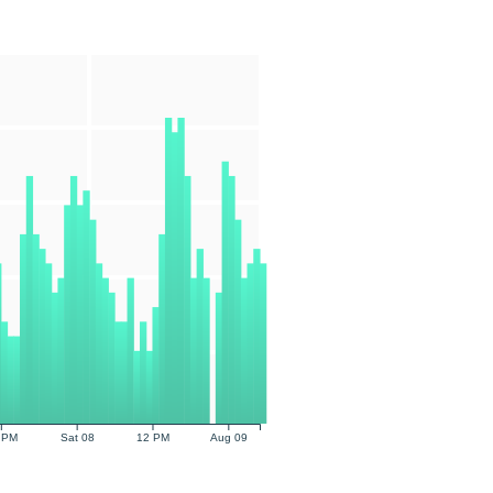
 PM
Sat 08
12 PM
Aug 09