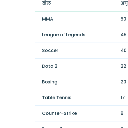
खेल
अच
MMA
50
League of Legends
45
Soccer
40
Dota 2
22
Boxing
20
Table Tennis
17
Counter-Strike
9