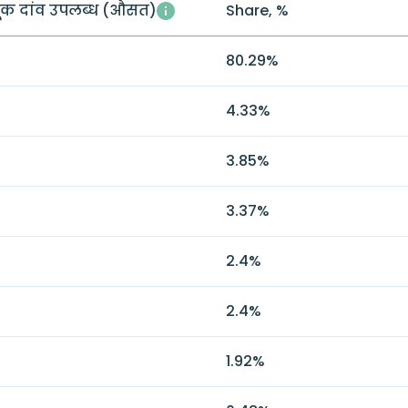
ूक दांव उपलब्ध (औसत)
Share, %
80.29
%
4.33
%
3.85
%
3.37
%
2.4
%
2.4
%
1.92
%