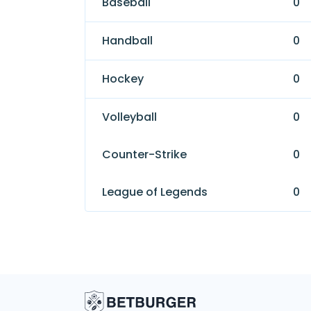
Baseball
0
Handball
0
Hockey
0
Volleyball
0
Counter-Strike
0
League of Legends
0