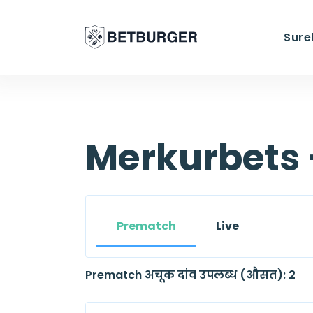
Sure
Merkurbets 
Prematch
Live
Prematch अचूक दांव उपलब्ध (औसत): 2