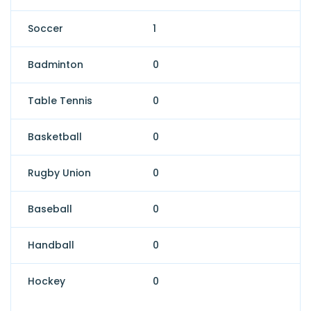
Soccer
1
Badminton
0
Table Tennis
0
Basketball
0
Rugby Union
0
Baseball
0
Handball
0
Hockey
0