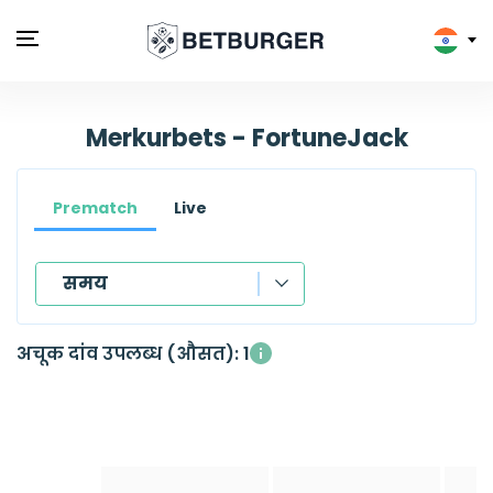
Merkurbets - FortuneJack
Prematch
Live
समय
समय
अचूक दांव उपलब्ध (औसत): 1
खेल