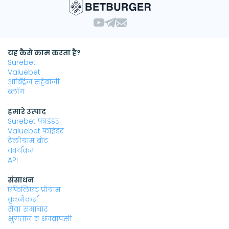
यह कैसे काम करता है?
Surebet
Valuebet
आर्बिट्रेज सट्टेबाजी
ब्लॉग
हमारे उत्पाद
Surebet फाइंडर
Valuebet फाइंडर
टेलीग्राम बोट
कार्यक्रम
API
संसाधन
एफिलिएट प्रोग्राम
बुकमेकर्स
सेवा समाचार
भुगतान व धनवापसी