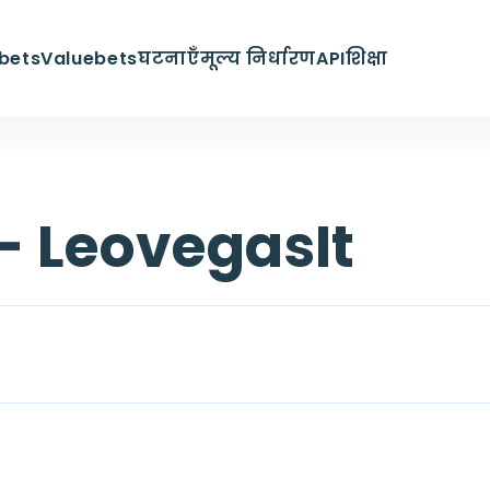
bets
Valuebets
घटनाएँ
मूल्य निर्धारण
API
शिक्षा
- LeovegasIt