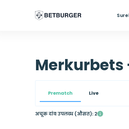
Sure
Merkurbets 
Prematch
Live
अचूक दांव उपलब्ध (औसत): 2