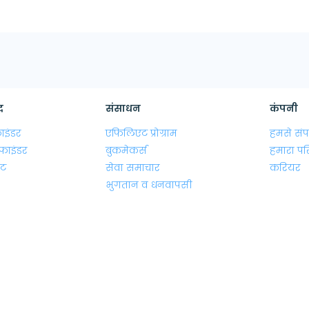
द
संसाधन
कंपनी
ाइंडर
एफिलिएट प्रोग्राम
हमसे संपर
फाइंडर
बुकमेकर्स
हमारा प
ोट
सेवा समाचार
करियर
भुगतान व धनवापसी
गोपनीयता नीति
उपयोग की शर्तें
Privacy Settings