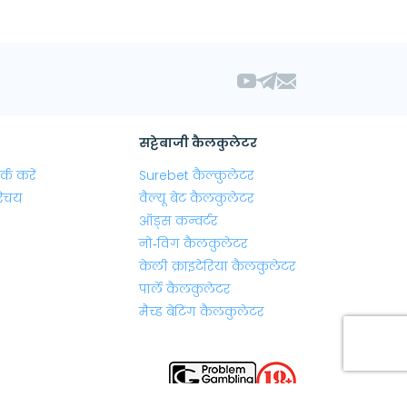
सट्टेबाजी कैलकुलेटर
्क करें
Surebet कैल्कुलेटर
रिचय
वैल्यू बेट कैलकुलेटर
ऑड्स कन्वर्टर
नो‑विग कैलकुलेटर
केली क्राइटेरिया कैलकुलेटर
पार्ले कैलकुलेटर
मैच्ड बेटिंग कैलकुलेटर