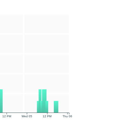
12 PM
Wed 05
12 PM
Thu 06