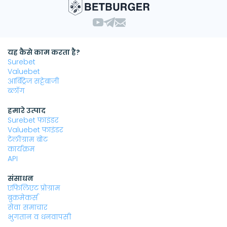
यह कैसे काम करता है?
Surebet
Valuebet
आर्बिट्रेज सट्टेबाजी
ब्लॉग
हमारे उत्पाद
Surebet फाइंडर
Valuebet फाइंडर
टेलीग्राम बोट
कार्यक्रम
API
संसाधन
एफिलिएट प्रोग्राम
बुकमेकर्स
सेवा समाचार
भुगतान व धनवापसी