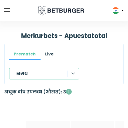
Merkurbets - Apuestatotal
Prematch
Live
समय
समय
अचूक दांव उपलब्ध (औसत): 3
खेल