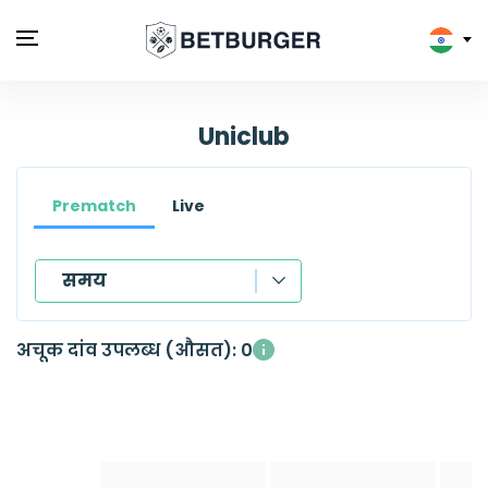
Uniclub
Prematch
Live
समय
सट्टेबाज
अचूक दांव उपलब्ध (औसत): 0
समय
खेल