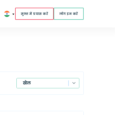
मुफ्त में प्रयास करें
लॉग इन करें
खेल
सट्टेबाज
समय