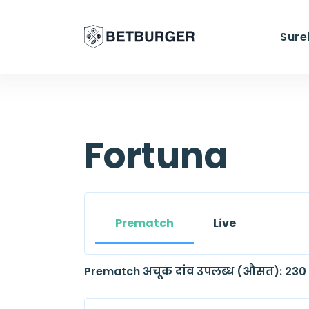
Sure
Fortuna
Prematch
Live
Prematch अचूक दांव उपलब्ध (औसत): 230