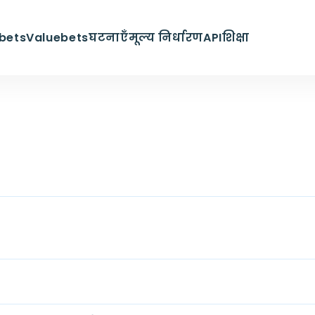
bets
Valuebets
घटनाएँ
मूल्य निर्धारण
API
शिक्षा