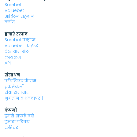
Surebet
Valuebet
आर्बिट्रेज सट्टेबाजी
ब्लॉग
हमारे उत्पाद
Surebet फाइंडर
Valuebet फाइंडर
टेलीग्राम बोट
कार्यक्रम
API
संसाधन
एफिलिएट प्रोग्राम
बुकमेकर्स
सेवा समाचार
भुगतान व धनवापसी
कंपनी
हमसे संपर्क करें
हमारा परिचय
करियर